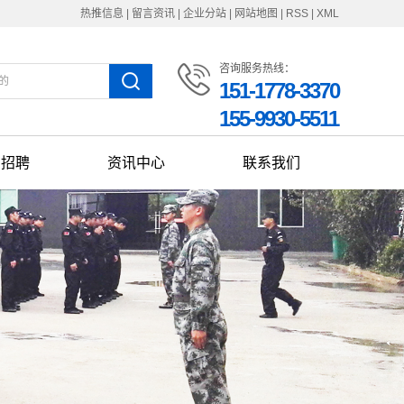
热推信息
|
留言资讯
|
企业分站
|
网站地图
|
RSS
|
XML
咨询服务热线：
151-1778-3370
155-9930-5511
才招聘
资讯中心
联系我们
聘岗位
新闻动态
联系我们
安保知识
企业位置
通知公告
在线留言