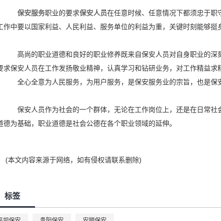
保安服务
职业的要求
保安人员
在任意时候、任意情况下都须忠于职
工作中要以国家利益、人民利益、服务单位的利益为重，关键时刻能够挺
。
高尚的职业道德和良好的职业修养既来自保安人员对自身职业的深刻
要求保安人员在工作发扬敬业精神，认真学习和钻研业务，对工作精益求
全心全意为人民服务，为用户服务，是保安服务业的宗旨，也是保安
。
保安人员作为社会的一个群体，无论在工作岗位上，还是在日常社会
道德为基础，职业道德是社会公德在各个职业领域的延伸。
(本文内容来源于网络，如有侵权请联系删除)
标签
平坝保安
贵阳保安
安顺保安